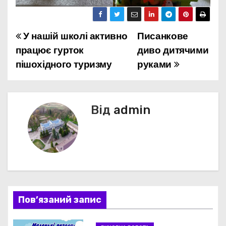
У нашій школі активно
Писанкове
Н
працює гурток
диво дитячими
а
пішохідного туризму
руками
в
і
Від
admin
г
а
ц
і
Пов’язаний запис
я