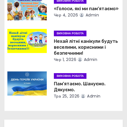
з
ВИХОВНА РОБОТА
«Голоси, які ми пам’ятаємо»
а
Чер 4, 2026
Admin
п
ВИХОВНА РОБОТА
и
Нехай літні канікули будуть
веселими, корисними і
с
безпечними!
і
Чер 1, 2026
Admin
в
ВИХОВНА РОБОТА
Пам’ятаємо. Шануємо.
Дякуємо.
Тра 25, 2026
Admin