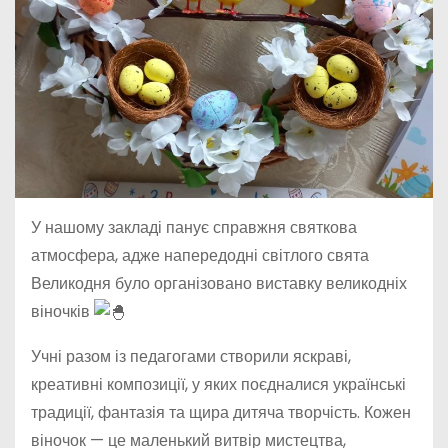
У нашому закладі панує справжня святкова
атмосфера, адже напередодні світлого свята
Великодня було організовано виставку великодніх
віночків
Учні разом із педагогами створили яскраві,
креативні композиції, у яких поєдналися українські
традиції, фантазія та щира дитяча творчість. Кожен
віночок — це маленький витвір мистецтва,