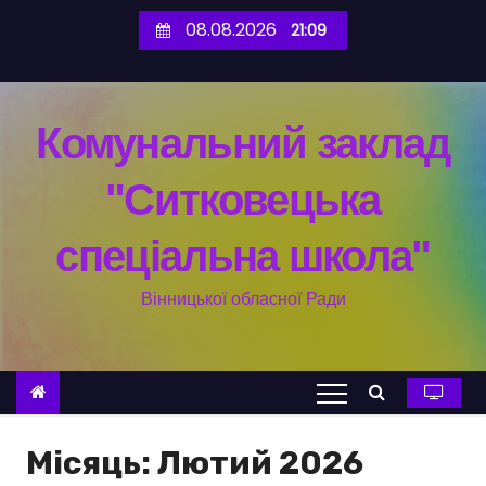
П
08.08.2026
21:09
е
р
е
Комунальний заклад
й
т
"Ситковецька
и
д
спеціальна школа"
о
в
Вінницької обласної Ради
м
і
с
т
у
Місяць:
Лютий 2026