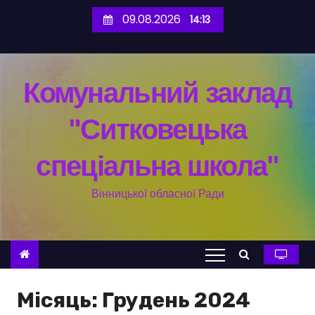
П
09.08.2026
14:13
е
р
е
Комунальний заклад
й
т
"Ситковецька
и
д
спеціальна школа"
о
в
Вінницької обласної Ради
м
і
с
т
у
Місяць:
Грудень 2024