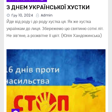
З ДНЕМ УКРАЇНСЬКОЇ ХУСТКИ
Гру 10, 2024
Admin
Йде від роду і до роду хустка ця. Як же хустка
українкам до лиця. Збережемо цю святиню сотні літ.
Не зів’яне, а розквітне її цвіт. (Юлія Хандожинська)