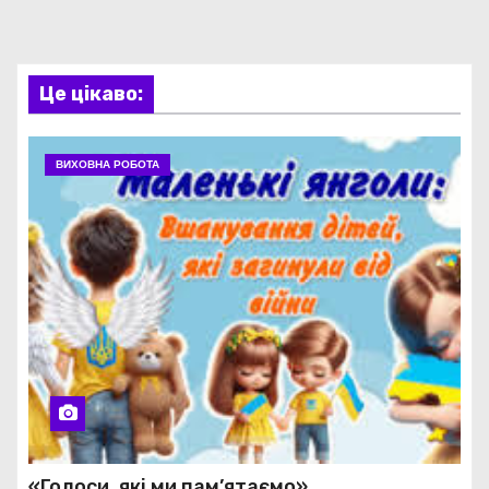
Це цікаво:
ВИХОВНА РОБОТА
«Голоси, які ми пам’ятаємо»