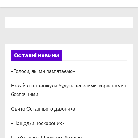
Останні новини
«Голоси, які ми пам’ятаємо»
Нехай літні канікули будуть веселими, корисними і
безпечними!
Свято Останнього дзвоника
«Нащадки нескорених»
Пам’ятаємо. Шануємо. Дякуємо.