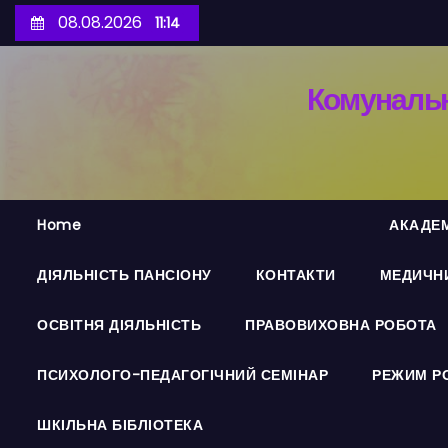
П
08.08.2026
11:14
е
р
Комунальн
е
й
т
и
д
Home
АКАДЕМ
о
в
ДІЯЛЬНІСТЬ ПАНСІОНУ
КОНТАКТИ
МЕДИЧНИ
м
і
ОСВІТНЯ ДІЯЛЬНІСТЬ
ПРАВОВИХОВНА РОБОТА
с
т
ПСИХОЛОГО-ПЕДАГОГІЧНИЙ СЕМІНАР
РЕЖИМ Р
у
ШКІЛЬНА БІБЛІОТЕКА