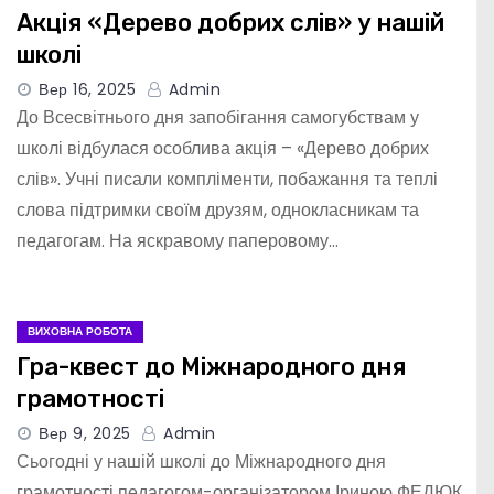
Акція «Дерево добрих слів» у нашій
школі
Вер 16, 2025
Admin
До Всесвітнього дня запобігання самогубствам у
школі відбулася особлива акція – «Дерево добрих
слів». Учні писали компліменти, побажання та теплі
слова підтримки своїм друзям, однокласникам та
педагогам. На яскравому паперовому…
ВИХОВНА РОБОТА
Гра-квест до Міжнародного дня
грамотності
Вер 9, 2025
Admin
Сьогодні у нашій школі до Міжнародного дня
грамотності педагогом-організатором Іриною ФЕДЮК