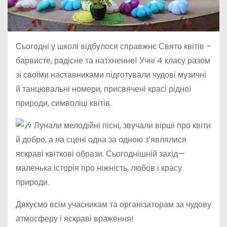
Сьогодні у школі відбулося справжнє Свято квітів –
барвисте, радісне та натхненне! Учні 4 класу разом
зі своїми наставниками підготували чудові музичні
й танцювальні номери, присвячені красі рідної
природи, символіці квітів.
Лунали мелодійні пісні, звучали вірші про квіти
й добро, а на сцені одна за одною з’являлися
яскраві квіткові образи. Сьогоднішній захід—
маленька історія про ніжність, любов і красу
природи.
Дякуємо всім учасникам та організаторам за чудову
атмосферу і яскраві враження!