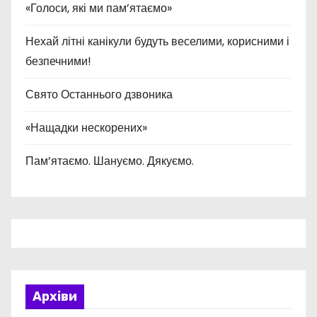
«Голоси, які ми пам’ятаємо»
Нехай літні канікули будуть веселими, корисними і
безпечними!
Свято Останнього дзвоника
«Нащадки нескорених»
Пам’ятаємо. Шануємо. Дякуємо.
Архіви