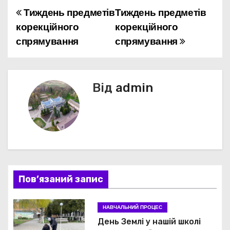
Тиждень предметів
Тиждень предметів
Н
корекційного
корекційного
а
спрямування
спрямування
в
і
Від
admin
г
а
ц
і
Пов’язаний запис
я
з
НАВЧАЛЬНИЙ ПРОЦЕС
День Землі у нашій школі