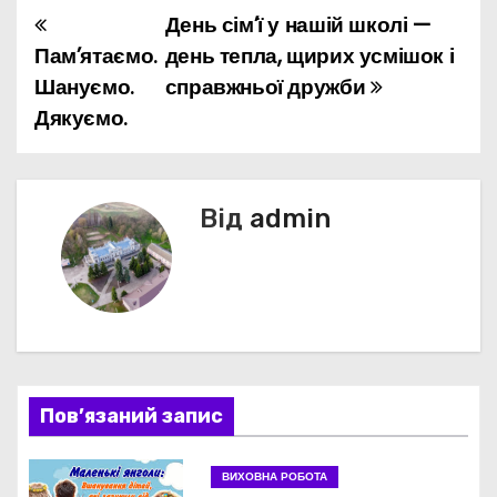
День сім’ї у нашій школі —
Н
Пам’ятаємо.
день тепла, щирих усмішок і
а
Шануємо.
справжньої дружби
Дякуємо.
в
і
г
Від
admin
а
ц
і
я
Пов’язаний запис
з
ВИХОВНА РОБОТА