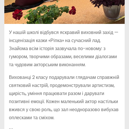
У нашій школі відбувся яскравий виховний захід —
інсценізація казки «Ріпка» на сучасний лад.
Знайома всім історія зазвучала по-новому: з
гумором, творчими образами, веселими діалогами
та чудовим акторським виконанням.
Вихованці 2 класу подарували глядачам справжній
святковий настрій, продемонстрували артистизм,
щирість, уміння працювати разом і дарувати
позитивні емоції. Кожен маленький актор настільки
вжився у свою роль, що зал неодноразово вибухав
оплесками та сміхом.