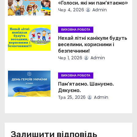
а
«Голоси, які ми пам’ятаємо»
Чер 4, 2026
Admin
п
и
ВИХОВНА РОБОТА
с
Нехай літні канікули будуть
веселими, корисними і
і
безпечними!
Чер 1, 2026
Admin
в
ВИХОВНА РОБОТА
Пам’ятаємо. Шануємо.
Дякуємо.
Тра 25, 2026
Admin
Залишити відповідь