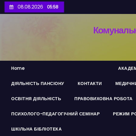
П
08.08.2026
05:58
е
р
Комунальн
е
й
т
и
д
Home
АКАДЕМ
о
в
ДІЯЛЬНІСТЬ ПАНСІОНУ
КОНТАКТИ
МЕДИЧНИ
м
і
ОСВІТНЯ ДІЯЛЬНІСТЬ
ПРАВОВИХОВНА РОБОТА
с
т
ПСИХОЛОГО-ПЕДАГОГІЧНИЙ СЕМІНАР
РЕЖИМ Р
у
ШКІЛЬНА БІБЛІОТЕКА