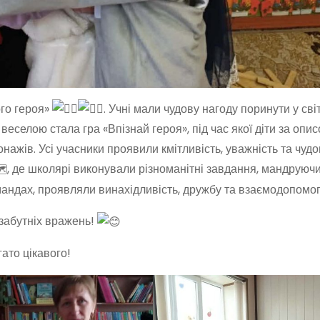
го героя»
. Учні мали чудову нагоду поринути у світ
селою стала гра «Впізнай героя», під час якої діти за опис
ажів. Усі учасники проявили кмітливість, уважність та чудо
, де школярі виконували різноманітні завдання, мандруюч
андах, проявляли винахідливість, дружбу та взаємодопомог
езабутніх вражень!
ато цікавого!