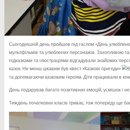
Сьогоднішній день пройшов під гаслом «День улюблено
мультфільмів та улюблених персонажів. Захопливою та ве
підказками та ілюстраціями відгадували знайомих персон
казок. Не менш цікавим був квест «Казкові пригоди»
та допомагаючи казковим героям. Діти працювали в ком
День подарував багато позитивних емоцій, усмішок і н
Тиждень початкових класів триває, тож попереду ще баг