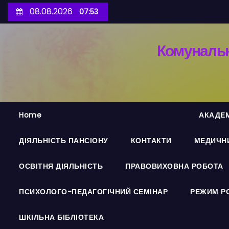
П
08.08.2026
07:53
е
р
Комунальн
е
й
т
и
д
Home
АКАДЕМ
о
в
ДІЯЛЬНІСТЬ ПАНСІОНУ
КОНТАКТИ
МЕДИЧНИ
м
і
ОСВІТНЯ ДІЯЛЬНІСТЬ
ПРАВОВИХОВНА РОБОТА
с
т
ПСИХОЛОГО-ПЕДАГОГІЧНИЙ СЕМІНАР
РЕЖИМ Р
у
ШКІЛЬНА БІБЛІОТЕКА