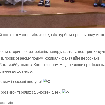
й показ еко-костюмів, який довів: турбота про природу може
х та вторинних матеріалів: паперу, картону, повітряних куль
На імпровізованому подіумі оживали фантазійні персонажі — 
бота майбутнього». Кожен костюм — це не лише оригінальна 
лення до довкілля.
тизм і яскраві виступи!
розвиток творчих здібностей дітей.
их змін.