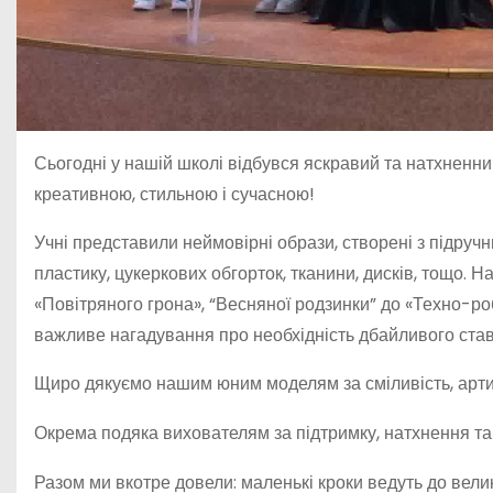
Сьогодні у нашій школі відбувся яскравий та натхненни
креативною, стильною і сучасною!
Учні представили неймовірні образи, створені з підручни
пластику, цукеркових обгорток, тканини, дисків, тощо. 
«Повітряного грона», “Весняної родзинки” до «Техно-ро
важливе нагадування про необхідність дбайливого став
Щиро дякуємо нашим юним моделям за сміливість, артис
Окрема подяка вихователям за підтримку, натхнення та 
Разом ми вкотре довели: маленькі кроки ведуть до велик