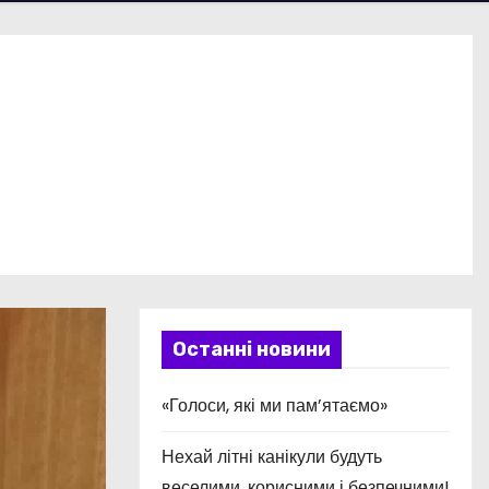
Останні новини
«Голоси, які ми пам’ятаємо»
Нехай літні канікули будуть
веселими, корисними і безпечними!