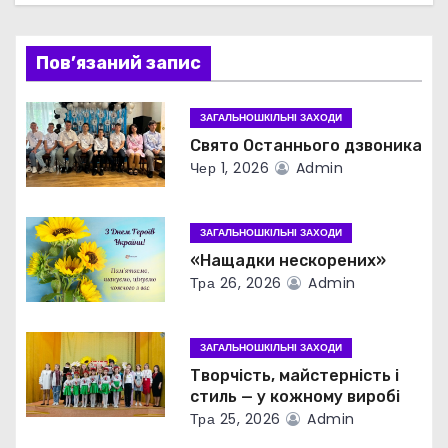
ц
і
Пов’язаний запис
я
ЗАГАЛЬНОШКІЛЬНІ ЗАХОДИ
з
Свято Останнього дзвоника
Чер 1, 2026
Admin
а
п
ЗАГАЛЬНОШКІЛЬНІ ЗАХОДИ
«Нащадки нескорених»
и
Тра 26, 2026
Admin
с
ЗАГАЛЬНОШКІЛЬНІ ЗАХОДИ
і
Творчість, майстерність і
в
стиль — у кожному виробі
Тра 25, 2026
Admin