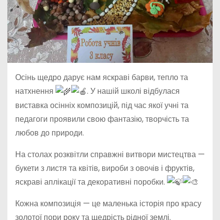
Осінь щедро дарує нам яскраві барви, тепло та
натхнення
. У нашій школі відбулася
виставка осінніх композицій, під час якої учні та
педагоги проявили свою фантазію, творчість та
любов до природи.
На столах розквітли справжні витвори мистецтва —
букети з листя та квітів, вироби з овочів і фруктів,
яскраві аплікації та декоративні поробки.
Кожна
композиція — це маленька історія про красу
золотої пори року та щедрість рідної землі.