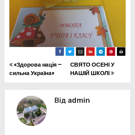
«Здорова нація –
СВЯТО ОСЕНІ У
Н
сильна Україна»
НАШІЙ ШКОЛІ
а
в
Від
admin
і
г
а