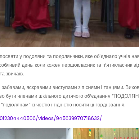
посвяти у подоляни та подолянчики, яке об’єднало учнів на
особливий день, коли кожен першокласник та п’ятикласник ві
 та звичаїв.
забавами, яскравими виступами з піснями і танцями. Вихов
аво бути членами шкільного дитячого об’єднання “ПОДОЛЯН
олянам” із честю і гідністю носити ці горді звання.
0012304440506/videos/945639970718632/