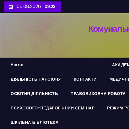
П
06.08.2026
09:23
е
р
Комунальн
е
й
т
и
д
Home
АКАДЕМ
о
в
ДІЯЛЬНІСТЬ ПАНСІОНУ
КОНТАКТИ
МЕДИЧНИ
м
і
ОСВІТНЯ ДІЯЛЬНІСТЬ
ПРАВОВИХОВНА РОБОТА
с
т
ПСИХОЛОГО-ПЕДАГОГІЧНИЙ СЕМІНАР
РЕЖИМ Р
у
ШКІЛЬНА БІБЛІОТЕКА