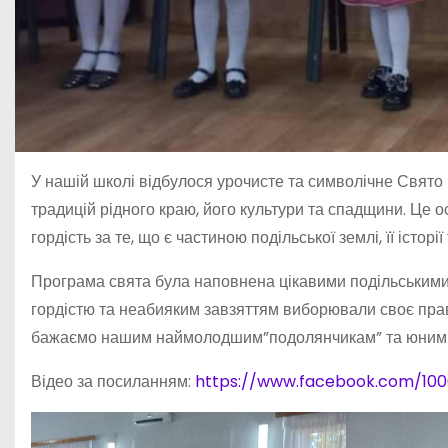
У нашій школі відбулося урочисте та символічне Свято 
традицій рідного краю, його культури та спадщини. Це 
гордість за те, що є частиною подільської землі, її історії
Програма свята була наповнена цікавими подільськими 
гордістю та неабияким завзяттям виборювали своє пр
бажаємо нашим наймолодшим”подолянчикам” та юним “под
Відео за посиланням:
https://www.facebook.com/10