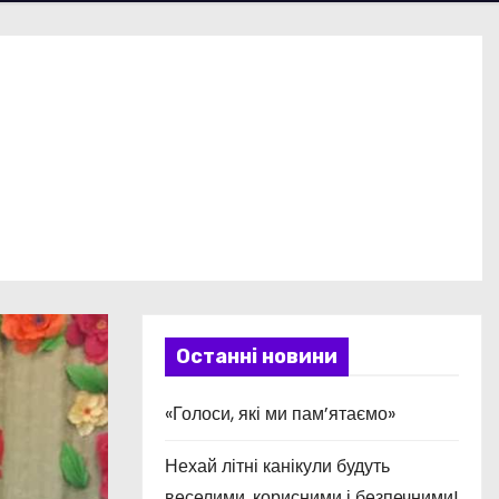
Останні новини
«Голоси, які ми пам’ятаємо»
Нехай літні канікули будуть
веселими, корисними і безпечними!