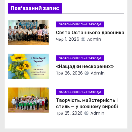
і
Пов’язаний запис
я
з
ЗАГАЛЬНОШКІЛЬНІ ЗАХОДИ
Свято Останнього дзвоника
а
Чер 1, 2026
Admin
п
ЗАГАЛЬНОШКІЛЬНІ ЗАХОДИ
и
«Нащадки нескорених»
с
Тра 26, 2026
Admin
і
ЗАГАЛЬНОШКІЛЬНІ ЗАХОДИ
в
Творчість, майстерність і
стиль — у кожному виробі
Тра 25, 2026
Admin