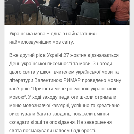
Українська мова – одна з найбагатших і
наймилозвучніших мов світу.
Вже другий рік в Україні 27 жовтня відзначається
День української писемності та мови. З нагоди
цього свята у школі вчителем української мови та
літератури Валентиною РИМАР проведено мовну
кав’ярню “Пригости мене розмовою українською
мовою”. У ході заходу педагоги школи отримали
меню мовознавчої кав’ярні, успішно та креативно
виконували багато завдань, показали вміння
складати вірші та оповідання. На
завершення
свята посмакували напоєм бадьорості.