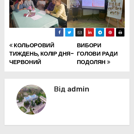
КОЛЬОРОВИЙ
ВИБОРИ
Н
ТИЖДЕНЬ, КОЛІР ДНЯ-
ГОЛОВИ РАДИ
а
ЧЕРВОНИЙ
ПОДОЛЯН
в
і
Від
admin
г
а
ц