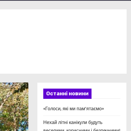
Останні новини
«Голоси, які ми пам’ятаємо»
Нехай літні канікули будуть
веселими, корисними і безпечними!