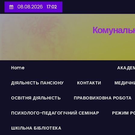
П
08.08.2026
17:02
е
р
Комунальн
е
й
т
и
д
Home
АКАДЕМ
о
в
ДІЯЛЬНІСТЬ ПАНСІОНУ
КОНТАКТИ
МЕДИЧНИ
м
і
ОСВІТНЯ ДІЯЛЬНІСТЬ
ПРАВОВИХОВНА РОБОТА
с
т
ПСИХОЛОГО-ПЕДАГОГІЧНИЙ СЕМІНАР
РЕЖИМ Р
у
ШКІЛЬНА БІБЛІОТЕКА