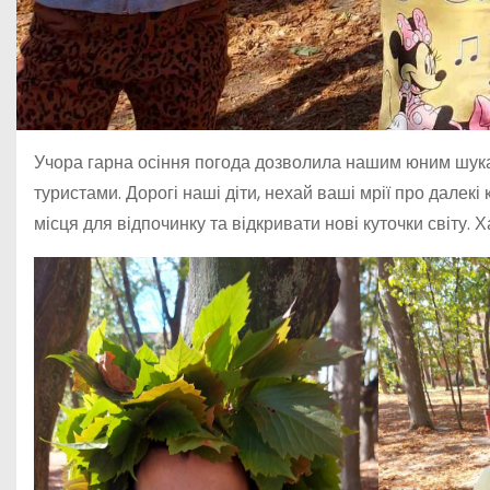
Учора гарна осіння погода дозволила нашим юним шука
туристами. Дорогі наші діти, нехай ваші мрії про дале
місця для відпочинку та відкривати нові куточки світу.