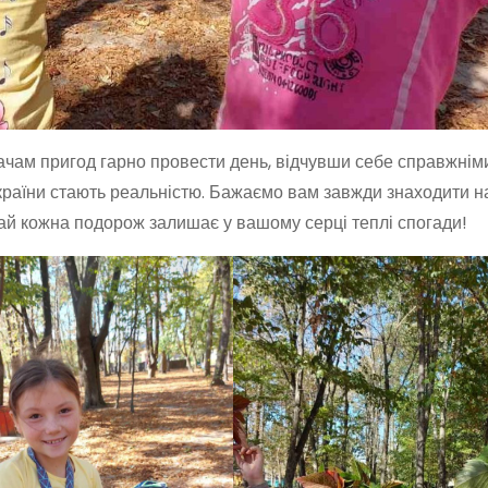
чам пригод гарно провести день, відчувши себе справжнім
кі країни стають реальністю. Бажаємо вам завжди знаходити 
 Хай кожна подорож залишає у вашому серці теплі спогади!