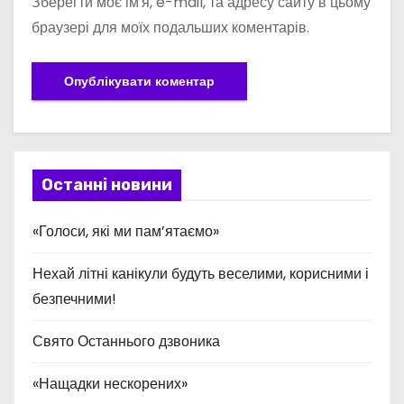
Зберегти моє ім'я, e-mail, та адресу сайту в цьому
браузері для моїх подальших коментарів.
Останні новини
«Голоси, які ми пам’ятаємо»
Нехай літні канікули будуть веселими, корисними і
безпечними!
Свято Останнього дзвоника
«Нащадки нескорених»