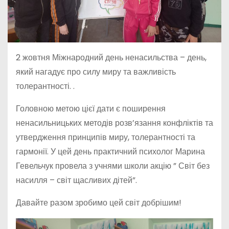
2 жовтня Міжнародний день ненасильства – день,
який нагадує про силу миру та важливість
толерантності. .
Головною метою цієї дати є поширення
ненасильницьких методів розв’язання конфліктів та
утвердження принципів миру, толерантності та
гармонії. У цей день практичний психолог Марина
Гевельчук провела з учнями школи акцію ” Світ без
насилля – світ щасливих дітей”.
Давайте разом зробимо цей світ добрішим!