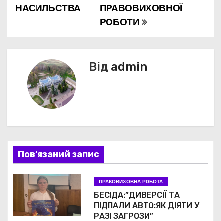
НАСИЛЬСТВА
ПРАВОВИХОВНОЇ
а
РОБОТИ
в
і
Від
admin
г
а
ц
і
Пов’язаний запис
я
з
ПРАВОВИХОВНА РОБОТА
БЕСІДА:”ДИВЕРСІЇ ТА
а
ПІДПАЛИ АВТО:ЯК ДІЯТИ У
РАЗІ ЗАГРОЗИ”