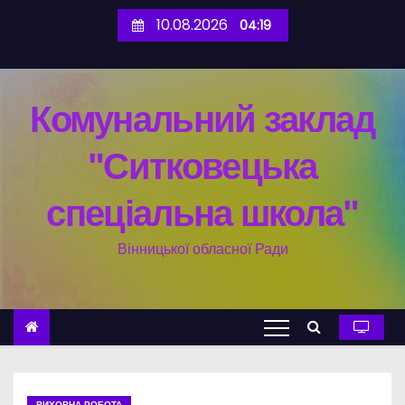
П
10.08.2026
04:19
е
р
е
Комунальний заклад
й
т
"Ситковецька
и
д
спеціальна школа"
о
в
Вінницької обласної Ради
м
і
с
т
у
ВИХОВНА РОБОТА