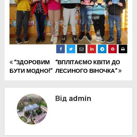
“ЗДОРОВИМ
“ВПЛІТАЄМО КВІТИ ДО
Н
БУТИ МОДНО!”
ЛЕСИНОГО ВІНОЧКА”
а
в
Від
admin
і
г
а