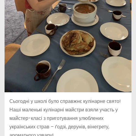
Сьогодні у школі було справжнє кулінарне свято!
Наші маленькі кулінарні майстри взяли участь у
майстер-класі з приготування улюблених
українських страв – ґодзі, дерунів, вінегрету,
ароматного узвару!