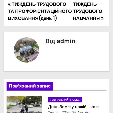
ТИЖДЕНЬ ТРУДОВОГО
ТИЖДЕНЬ
Н
ТА ПРОФОРІЄНТАЦІЙНОГО
ТРУДОВОГО
а
ВИХОВАННЯ(день 1)
НАВЧАННЯ
в
і
Від
admin
г
а
ц
і
Пов’язаний запис
я
з
НАВЧАЛЬНИЙ ПРОЦЕС
День Землі у нашій школі
а
Тра 25, 2026
Admin