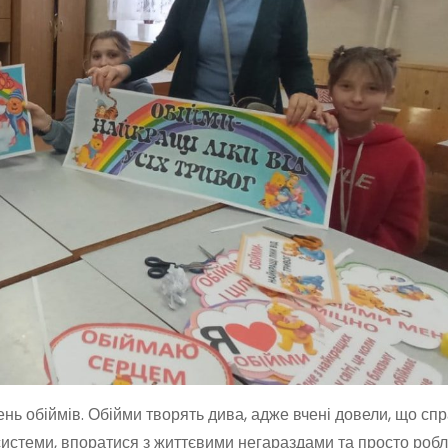
ень обіймів. Обійми творять дива, адже вчені довели, що сп
системи, впоратися з життєвими негараздами та просто роб