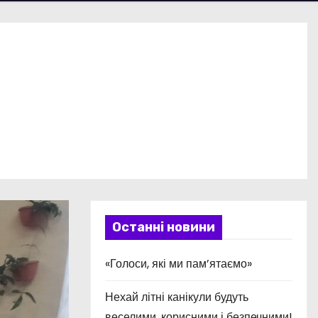
Останні новини
«Голоси, які ми пам’ятаємо»
Нехай літні канікули будуть
веселими, корисними і безпечними!