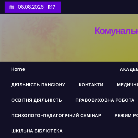
П
08.08.2026
11:17
е
р
Комунальн
е
й
т
и
д
Home
АКАДЕМ
о
в
ДІЯЛЬНІСТЬ ПАНСІОНУ
КОНТАКТИ
МЕДИЧНИ
м
і
ОСВІТНЯ ДІЯЛЬНІСТЬ
ПРАВОВИХОВНА РОБОТА
с
т
ПСИХОЛОГО-ПЕДАГОГІЧНИЙ СЕМІНАР
РЕЖИМ Р
у
ШКІЛЬНА БІБЛІОТЕКА