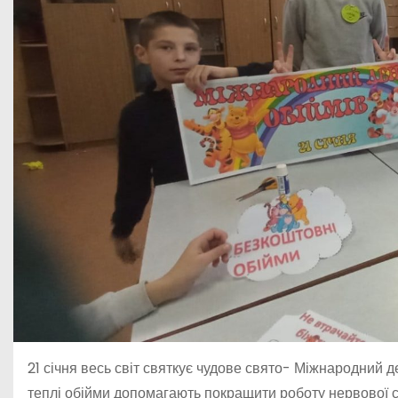
21 січня весь світ святкує чудове свято- Міжнародний д
теплі обійми допомагають покращити роботу нервової 