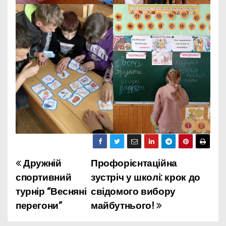
Дружній
Профорієнтаційна
Н
спортивний
зустріч у школі: крок до
а
турнір “Весняні
свідомого вибору
перегони”
майбутнього!
в