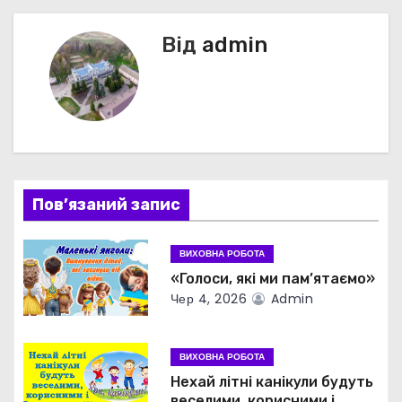
і
г
Від
admin
а
ц
і
я
Пов’язаний запис
з
ВИХОВНА РОБОТА
а
«Голоси, які ми пам’ятаємо»
Чер 4, 2026
Admin
п
и
ВИХОВНА РОБОТА
с
Нехай літні канікули будуть
веселими, корисними і