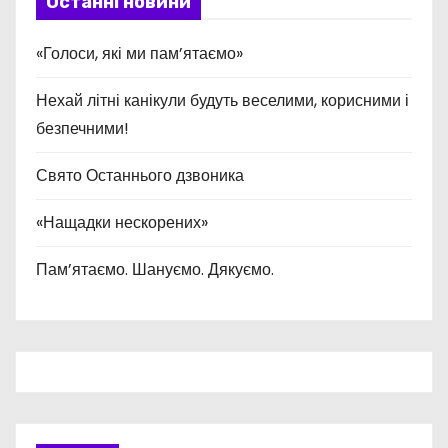
Останні новини
«Голоси, які ми пам’ятаємо»
Нехай літні канікули будуть веселими, корисними і
безпечними!
Свято Останнього дзвоника
«Нащадки нескорених»
Пам’ятаємо. Шануємо. Дякуємо.