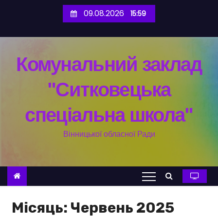
П
09.08.2026
15:59
е
р
е
Комунальний заклад
й
т
"Ситковецька
и
д
спеціальна школа"
о
в
Вінницької обласної Ради
м
і
с
т
у
Місяць:
Червень 2025