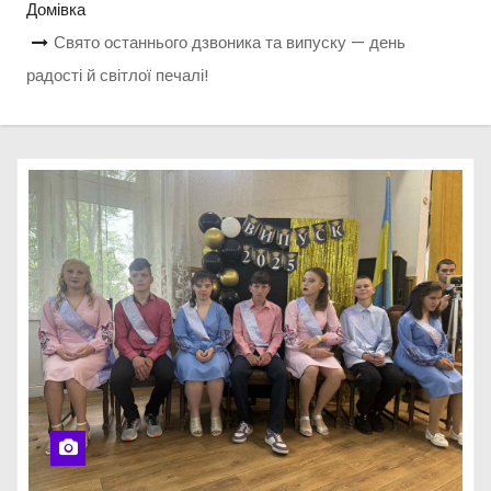
Домівка
Свято останнього дзвоника та випуску — день
радості й світлої печалі!