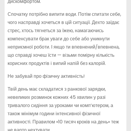
дискомфортом.
Спочатку потрібно випити води. Потім спитати себе,
чого насправді хочеться в цій ситуації. Дехто заїдає
стрес, хтось тягнеться за їжею, намагаючись
компенсувати брак уваги до себе або уникнути
неприємної роботи. І якщо ти впевнений/впевнена,
що справді хочеш їсти — візьми помірну кількість
корисних продуктів і випий напій без калорій.
Не забувай про фізичну активність!
Твій день має складатися з ранкової зарядки,
невеликих розминок кожних 45 хвилин у разі
тривалого сидіння за уроками чи комп’ютером, а
також мінімум години інтенсивної фізичної
активності. Правилом «10 тисяч кроків на день» теж
не варто нехтувати.