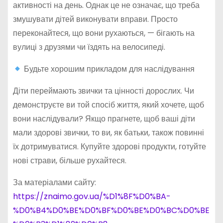
активності на день. Однак це не означає, що треба
змушувати дітей виконувати вправи. Просто
переконайтеся, що вони рухаються, — бігають на
вулиці з друзями чи їздять на велосипеді.
Будьте хорошим прикладом для наслідування
Діти переймають звички та цінності дорослих. Чи
демонструєте ви той спосіб життя, який хочете, щоб
вони наслідували? Якщо прагнете, щоб ваші діти
мали здорові звички, то ви, як батьки, також повинні
їх дотримуватися. Купуйте здорові продукти, готуйте
нові страви, більше рухайтеся.
За матеріалами сайту:
https://znaimo.gov.ua/%D1%8F%D0%BA-
%D0%B4%D0%BE%D0%BF%D0%BE%D0%BC%D0%BE