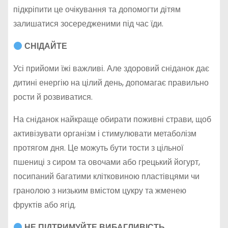
підкріпити це очікування та допомогти дітям
залишатися зосередженими під час їди.
СНІДАЙТЕ
Усі прийоми їжі важливі. Але здоровий сніданок дає
дитині енергію на цілий день, допомагає правильно
рости й розвиватися.
На сніданок найкраще обирати поживні страви, щоб
активізувати організм і стимулювати метаболізм
протягом дня. Це можуть бути тости з цільної
пшениці з сиром та овочами або грецький йогурт,
посипаний багатими клітковиною пластівцями чи
гранолою з низьким вмістом цукру та жменею
фруктів або ягід.
НЕ ПІДТРИМУЙТЕ ВИБАГЛИВІСТЬ