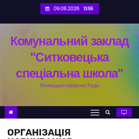
П
09.08.2026
13:55
е
р
е
Комунальний заклад
й
т
"Ситковецька
и
д
спеціальна школа"
о
в
Вінницької обласної Ради
м
і
с
т
у
ОРГАНІЗАЦІЯ