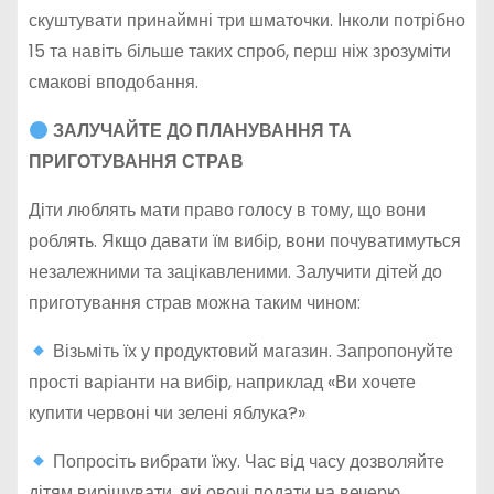
скуштувати принаймні три шматочки. Інколи потрібно
15 та навіть більше таких спроб, перш ніж зрозуміти
смакові вподобання.
ЗАЛУЧАЙТЕ ДО ПЛАНУВАННЯ ТА
ПРИГОТУВАННЯ СТРАВ
Діти люблять мати право голосу в тому, що вони
роблять. Якщо давати їм вибір, вони почуватимуться
незалежними та зацікавленими. Залучити дітей до
приготування страв можна таким чином:
Візьміть їх у продуктовий магазин. Запропонуйте
прості варіанти на вибір, наприклад «Ви хочете
купити червоні чи зелені яблука?»
Попросіть вибрати їжу. Час від часу дозволяйте
дітям вирішувати, які овочі подати на вечерю.