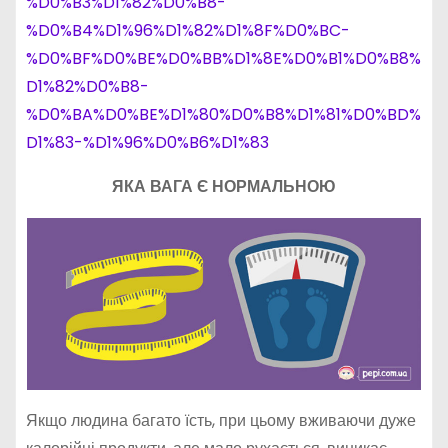
%D0%B3%D1%82%D0%B8-
%D0%B4%D1%96%D1%82%D1%8F%D0%BC-
%D0%BF%D0%BE%D0%BB%D1%8E%D0%B1%D0%B8%
D1%82%D0%B8-
%D0%BA%D0%BE%D1%80%D0%B8%D1%81%D0%BD%
D1%83-%D1%96%D0%B6%D1%83
ЯКА ВАГА Є НОРМАЛЬНОЮ
Якщо людина багато їсть, при цьому вживаючи дуже