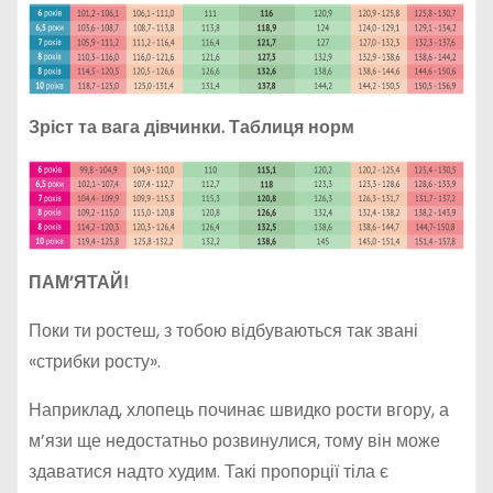
Зріст та вага
дівчинки
. Таблиця но
рм
ПАМ’ЯТАЙ!
Поки ти ростеш, з тобою відбуваються так звані
«стрибки росту».
Наприклад, хлопець починає швидко рости вгору, а
м’язи ще недостатньо розвинулися, тому він може
здаватися надто худим. Такі пропорції тіла є