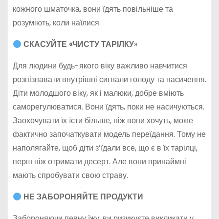
кожного шматочка, вони їдять повільніше та
розуміють, коли наїлися.
СКАСУЙТЕ «ЧИСТУ ТАРІЛКУ
»
Для людини будь-якого віку важливо навчитися
розпізнавати внутрішні сигнали голоду та насичення.
Діти молодшого віку, як і малюки, добре вміють
саморегулюватися. Вони їдять, поки не насичуються.
Заохочувати їх їсти більше, ніж вони хочуть, може
фактично започаткувати модель переїдання. Тому не
наполягайте, щоб діти з’їдали все, що є в їх тарілці,
перш ніж отримати десерт. Але вони принаймні
мають спробувати свою страву.
НЕ ЗАБОРОНЯЙТЕ ПРОДУКТИ
Забороняючи певну їжу, ви ризикуєте викликати у