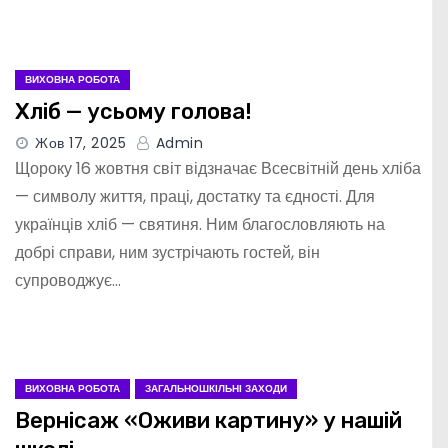
ВИХОВНА РОБОТА
Хліб — усьому голова!
Жов 17, 2025
Admin
Щороку 16 жовтня світ відзначає Всесвітній день хліба
— символу життя, праці, достатку та єдності. Для
українців хліб — святиня. Ним благословляють на
добрі справи, ним зустрічають гостей, він
супроводжує…
ВИХОВНА РОБОТА
ЗАГАЛЬНОШКІЛЬНІ ЗАХОДИ
Вернісаж «Оживи картину» у нашій