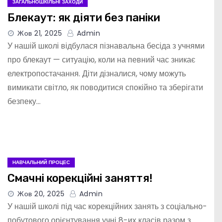
ЗАГАЛЬНОШКІЛЬНІ ЗАХОДИ
Блекаут: як діяти без паніки
Жов 21, 2025
Admin
У нашій школі відбулася пізнавальна бесіда з учнями
про блекаут — ситуацію, коли на певний час зникає
електропостачання. Діти дізналися, чому можуть
вимикати світло, як поводитися спокійно та зберігати
безпеку…
НАВЧАЛЬНИЙ ПРОЦЕС
Смачні корекційні заняття!
Жов 20, 2025
Admin
У нашій школі під час корекційних занять з соціально-
побутового орієнтування учні 8-их класів разом з