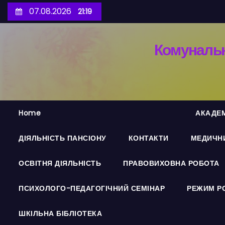
П
07.08.2026
21:19
е
р
Комунальн
е
й
т
и
д
Home
АКАДЕМ
о
в
ДІЯЛЬНІСТЬ ПАНСІОНУ
КОНТАКТИ
МЕДИЧНИ
м
і
ОСВІТНЯ ДІЯЛЬНІСТЬ
ПРАВОВИХОВНА РОБОТА
с
т
ПСИХОЛОГО-ПЕДАГОГІЧНИЙ СЕМІНАР
РЕЖИМ Р
у
ШКІЛЬНА БІБЛІОТЕКА