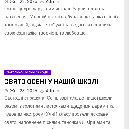
Жов 23, 2025
Admin
Осінь щедро дарує нам яскраві барви, тепло та
натхнення . У нашій школі відбулася виставка осінніх
композицій, під час якої учні та педагоги проявили
свою фантазію, творчість та любов до…
ЗАГАЛЬНОШКІЛЬНІ ЗАХОДИ
СВЯТО ОСЕНІ У НАШІЙ ШКОЛІ
Жов 23, 2025
Admin
Сьогодні справжня Осінь завітала до нашої школи
разом із золотими листочками, щедрими дарами та
чудовим настроєм! Учні 1 класу провели яскраве
свято, наповнене піснями, таночками, віршами та