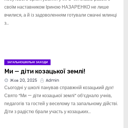
своїм наставником Іриною НАЗАРЕНКО не лише
вчилися, а й із задоволенням готували смачні млинці
з…
ЗАГАЛЬНОШКІЛЬНІ ЗАХОДИ
Ми — діти козацької землі!
Жов 20, 2025
Admin
Сьогодні у школі панував справжній козацький дух!
Свято “Ми — діти козацької землі” об’єднало учнів,
педагогів та гостей у веселому та запальному дійстві.
Діти з радістю брали участь у козацьких…