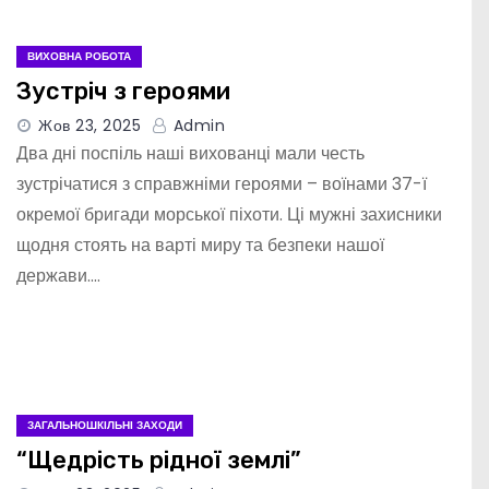
ВИХОВНА РОБОТА
Зустріч з героями
Жов 23, 2025
Admin
Два дні поспіль наші вихованці мали честь
зустрічатися з справжніми героями – воїнами 37-ї
окремої бригади морської піхоти. Ці мужні захисники
щодня стоять на варті миру та безпеки нашої
держави.…
ЗАГАЛЬНОШКІЛЬНІ ЗАХОДИ
“Щедрість рідної землі”