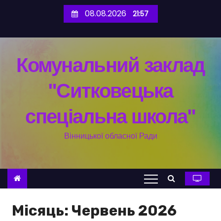
П
08.08.2026
21:57
е
р
е
Комунальний заклад
й
т
"Ситковецька
и
д
спеціальна школа"
о
в
Вінницької обласної Ради
м
і
с
т
у
Місяць:
Червень 2026