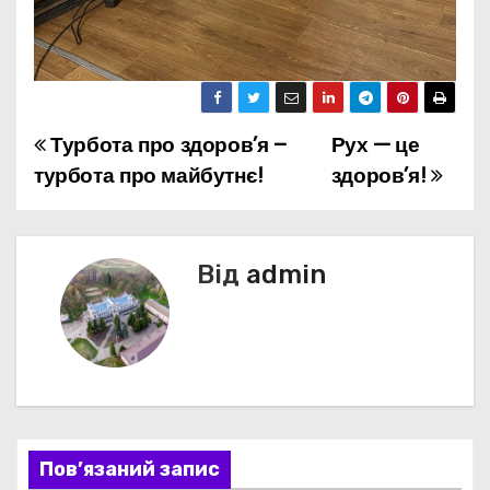
Турбота про здоров’я –
Рух — це
Н
турбота про майбутнє!
здоров’я!
а
в
Від
admin
і
г
а
ц
і
Пов’язаний запис