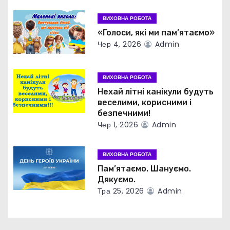
я
ВИХОВНА РОБОТА
з
«Голоси, які ми пам’ятаємо»
Чер 4, 2026
Admin
а
п
ВИХОВНА РОБОТА
Нехай літні канікули будуть
и
веселими, корисними і
безпечними!
с
Чер 1, 2026
Admin
і
ВИХОВНА РОБОТА
в
Пам’ятаємо. Шануємо.
Дякуємо.
Тра 25, 2026
Admin