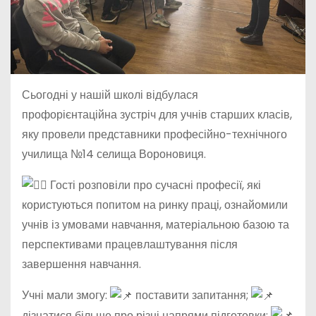
Сьогодні у нашій школі відбулася
профорієнтаційна зустріч для учнів старших класів,
яку провели представники професійно-технічного
училища №14 селища Вороновиця.
Гості розповіли про сучасні професії, які
користуються попитом на ринку праці, ознайомили
учнів із умовами навчання, матеріальною базою та
перспективами працевлаштування після
завершення навчання.
Учні мали
змогу:
поставити запитання;
дізнатися більше про різні напрями підготовки;