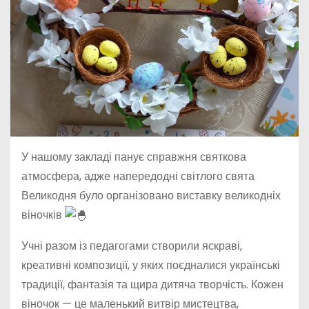
У нашому закладі панує справжня святкова
атмосфера, адже напередодні світлого свята
Великодня було організовано виставку великодніх
віночків
Учні разом із педагогами створили яскраві,
креативні композиції, у яких поєдналися українські
традиції, фантазія та щира дитяча творчість. Кожен
віночок — це маленький витвір мистецтва,