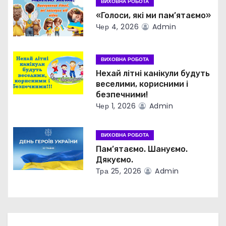
з
ВИХОВНА РОБОТА
«Голоси, які ми пам’ятаємо»
а
Чер 4, 2026
Admin
п
ВИХОВНА РОБОТА
и
Нехай літні канікули будуть
веселими, корисними і
с
безпечними!
і
Чер 1, 2026
Admin
в
ВИХОВНА РОБОТА
Пам’ятаємо. Шануємо.
Дякуємо.
Тра 25, 2026
Admin