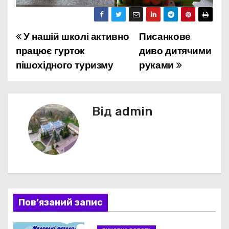
У нашій школі активно
Писанкове
Н
працює гурток
диво дитячими
а
пішохідного туризму
руками
в
і
Від
admin
г
а
ц
і
Пов’язаний запис
я