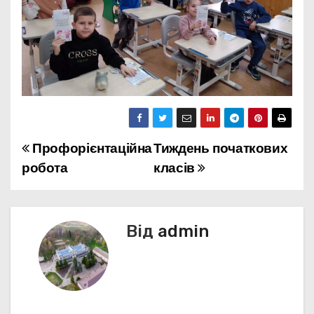
Профорієнтаційна
Тиждень початкових
Н
робота
класів
а
в
Від
admin
і
г
а