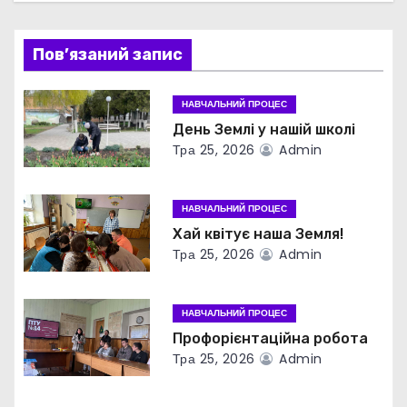
ц
і
Пов’язаний запис
я
НАВЧАЛЬНИЙ ПРОЦЕС
з
День Землі у нашій школі
Тра 25, 2026
Admin
а
п
НАВЧАЛЬНИЙ ПРОЦЕС
Хай квітує наша Земля!
и
Тра 25, 2026
Admin
с
НАВЧАЛЬНИЙ ПРОЦЕС
і
Профорієнтаційна робота
в
Тра 25, 2026
Admin