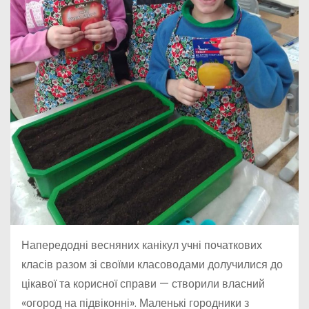
Напередодні весняних канікул учні початкових
класів разом зі своїми класоводами долучилися до
цікавої та корисної справи — створили власний
«огород на підвіконні». Маленькі городники з