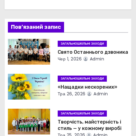
ц
і
Пов’язаний запис
я
з
ЗАГАЛЬНОШКІЛЬНІ ЗАХОДИ
Свято Останнього дзвоника
а
Чер 1, 2026
Admin
п
ЗАГАЛЬНОШКІЛЬНІ ЗАХОДИ
и
«Нащадки нескорених»
с
Тра 26, 2026
Admin
і
ЗАГАЛЬНОШКІЛЬНІ ЗАХОДИ
в
Творчість, майстерність і
стиль — у кожному виробі
Тра 25, 2026
Admin