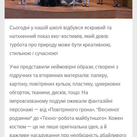
Сьогодні у нашій школі відбувся яскравий та
натхненний показ еко-костюмів, який довів:
турбота про природу може бути креативною,
стильною і сучасною!
Учні представили неймовірні образи, створені з
підручних та вторинних матеріалів: паперу,
картону, повітряних кульок, пластику, цукеркових
обгорток, тканини, дисків, тощо. На
імпровізованому подіумі оживали фантазійні
персонажі — від «Повітряного грона», “Весняної
родзинки” до «Техно-робота майбутнього». Кожен
костюм — це не лише оригінальна ідея, а й
важливе нагадування про необхідність дбайливого