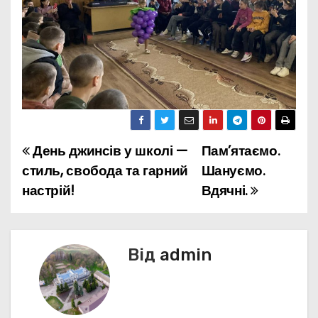
День джинсів у школі —
Пам’ятаємо.
Н
стиль, свобода та гарний
Шануємо.
а
настрій!
Вдячні.
в
і
Від
admin
г
а