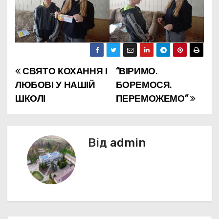
СВЯТО КОХАННЯ І
“ВІРИМО.
Н
ЛЮБОВІ У НАШІЙ
БОРЕМОСЯ.
а
ШКОЛІ
ПЕРЕМОЖЕМО”
в
і
Від
admin
г
а
ц
і