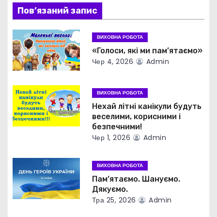
Пов’язаний запис
я
з
ВИХОВНА РОБОТА
«Голоси, які ми пам’ятаємо»
а
Чер 4, 2026
Admin
п
ВИХОВНА РОБОТА
и
Нехай літні канікули будуть
веселими, корисними і
с
безпечними!
і
Чер 1, 2026
Admin
в
ВИХОВНА РОБОТА
Пам’ятаємо. Шануємо.
Дякуємо.
Тра 25, 2026
Admin