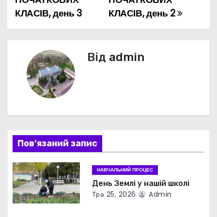
а
КЛАСІВ, день 3
КЛАСІВ, день 2
в
і
Від
admin
г
а
ц
і
Пов’язаний запис
я
з
НАВЧАЛЬНИЙ ПРОЦЕС
День Землі у нашій школі
а
Тра 25, 2026
Admin
п