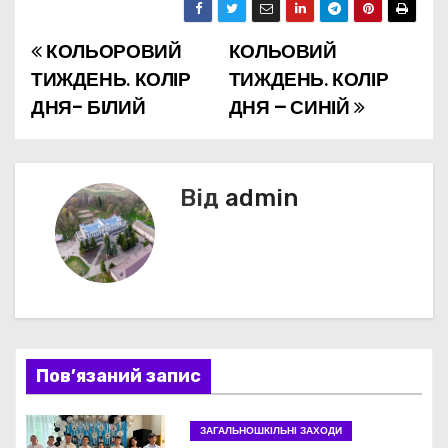
КОЛЬОРОВИЙ
КОЛЬОВИЙ
Н
ТИЖДЕНЬ. КОЛІР
ТИЖДЕНЬ. КОЛІР
а
ДНЯ- БІЛИЙ
ДНЯ – СИНІЙ
в
і
Від
admin
г
а
ц
і
Пов’язаний запис
я
з
ЗАГАЛЬНОШКІЛЬНІ ЗАХОДИ