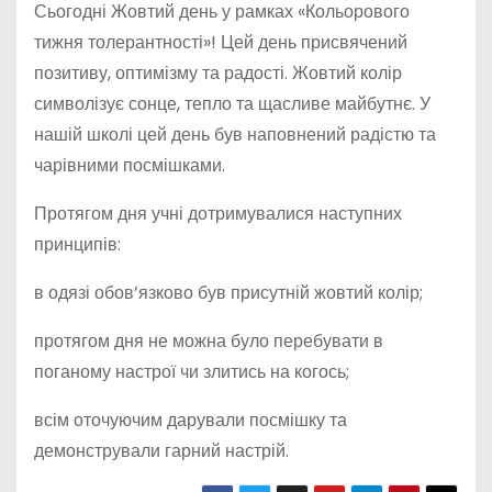
Сьогодні Жовтий день у рамках «Кольорового
тижня толерантності»! Цей день присвячений
позитиву, оптимізму та радості. Жовтий колір
символізує сонце, тепло та щасливе майбутнє. У
нашій школі цей день був наповнений радістю та
чарівними посмішками.
Протягом дня учні дотримувалися наступних
принципів:
в
одязі обов’язково був присутній жовтий колір;
протягом дня не можна було перебувати в
поганому настрої чи злитись на когось;
всім оточуючим дарували посмішку та
демонстрували гарний настрій.