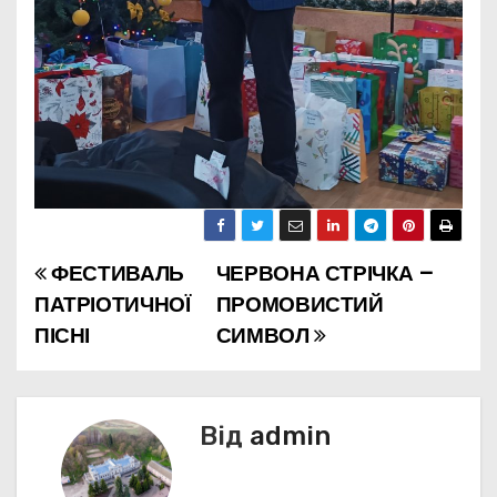
ФЕСТИВАЛЬ
ЧЕРВОНА СТРІЧКА –
Н
ПАТРІОТИЧНОЇ
ПРОМОВИСТИЙ
а
ПІСНІ
СИМВОЛ
в
і
Від
admin
г