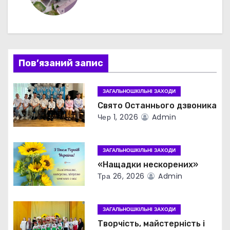
а
ц
і
Пов’язаний запис
я
з
ЗАГАЛЬНОШКІЛЬНІ ЗАХОДИ
Свято Останнього дзвоника
а
Чер 1, 2026
Admin
п
ЗАГАЛЬНОШКІЛЬНІ ЗАХОДИ
и
«Нащадки нескорених»
с
Тра 26, 2026
Admin
і
ЗАГАЛЬНОШКІЛЬНІ ЗАХОДИ
в
Творчість, майстерність і